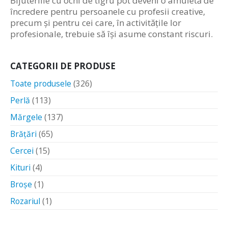
Bijuteriile cu ochi de tigru pot deveni o amuletă de
încredere pentru persoanele cu profesii creative,
precum și pentru cei care, în activitățile lor
profesionale, trebuie să își asume constant riscuri.
CATEGORII DE PRODUSE
Toate produsele
(326)
Perlă
(113)
Mărgele
(137)
Brățări
(65)
Cercei
(15)
Kituri
(4)
Broșe
(1)
Rozariul
(1)