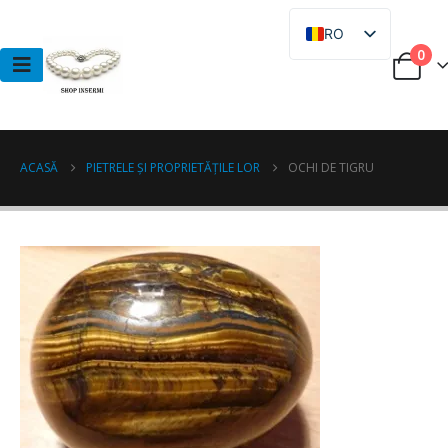
RO
0
RU
ACASĂ
PIETRELE ȘI PROPRIETĂȚILE LOR
OCHI DE TIGRU