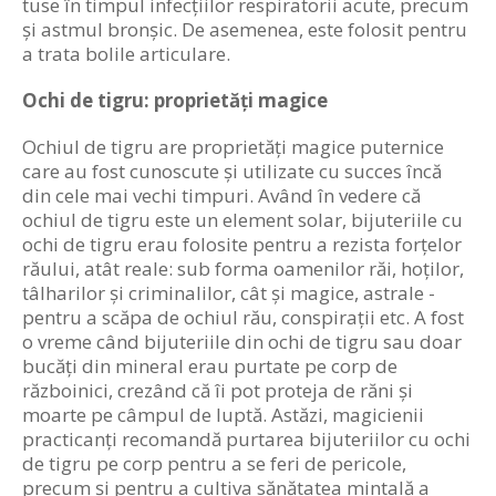
tuse în timpul infecțiilor respiratorii acute, precum
și astmul bronșic. De asemenea, este folosit pentru
a trata bolile articulare.
Ochi de tigru: proprietăți magice
Ochiul de tigru are proprietăți magice puternice
care au fost cunoscute și utilizate cu succes încă
din cele mai vechi timpuri. Având în vedere că
ochiul de tigru este un element solar, bijuteriile cu
ochi de tigru erau folosite pentru a rezista forțelor
răului, atât reale: sub forma oamenilor răi, hoților,
tâlharilor și criminalilor, cât și magice, astrale -
pentru a scăpa de ochiul rău, conspirații etc. A fost
o vreme când bijuteriile din ochi de tigru sau doar
bucăți din mineral erau purtate pe corp de
războinici, crezând că îi pot proteja de răni și
moarte pe câmpul de luptă. Astăzi, magicienii
practicanți recomandă purtarea bijuteriilor cu ochi
de tigru pe corp pentru a se feri de pericole,
precum și pentru a cultiva sănătatea mintală a