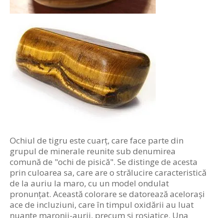
Ochiul de tigru este cuarț, care face parte din
grupul de minerale reunite sub denumirea
comună de "ochi de pisică". Se distinge de acesta
prin culoarea sa, care are o strălucire caracteristică
de la auriu la maro, cu un model ondulat
pronunțat. Această colorare se datorează acelorași
ace de incluziuni, care în timpul oxidării au luat
nuanțe maronii-aurii, precum și roșiatice. Una