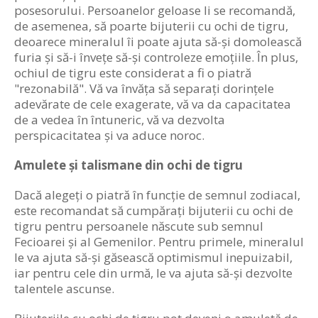
posesorului. Persoanelor geloase li se recomandă,
de asemenea, să poarte bijuterii cu ochi de tigru,
deoarece mineralul îi poate ajuta să-și domolească
furia și să-i învețe să-și controleze emoțiile. În plus,
ochiul de tigru este considerat a fi o piatră
"rezonabilă". Vă va învăța să separați dorințele
adevărate de cele exagerate, vă va da capacitatea
de a vedea în întuneric, vă va dezvolta
perspicacitatea și va aduce noroc.
Amulete și talismane din ochi de tigru
Dacă alegeți o piatră în funcție de semnul zodiacal,
este recomandat să cumpărați bijuterii cu ochi de
tigru pentru persoanele născute sub semnul
Fecioarei și al Gemenilor. Pentru primele, mineralul
le va ajuta să-și găsească optimismul inepuizabil,
iar pentru cele din urmă, le va ajuta să-și dezvolte
talentele ascunse.