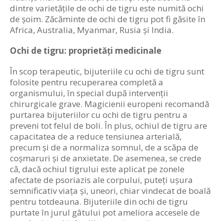
dintre varietățile de ochi de tigru este numită ochi
de șoim. Zăcăminte de ochi de tigru pot fi găsite în
Africa, Australia, Myanmar, Rusia și India.
Ochi de tigru: proprietăți medicinale
În scop terapeutic, bijuteriile cu ochi de tigru sunt
folosite pentru recuperarea completă a
organismului, în special după intervenții
chirurgicale grave. Magicienii europeni recomandă
purtarea bijuteriilor cu ochi de tigru pentru a
preveni tot felul de boli. În plus, ochiul de tigru are
capacitatea de a reduce tensiunea arterială,
precum și de a normaliza somnul, de a scăpa de
coșmaruri și de anxietate. De asemenea, se crede
că, dacă ochiul tigrului este aplicat pe zonele
afectate de psoriazis ale corpului, puteți ușura
semnificativ viața și, uneori, chiar vindecat de boală
pentru totdeauna. Bijuteriile din ochi de tigru
purtate în jurul gâtului pot ameliora accesele de