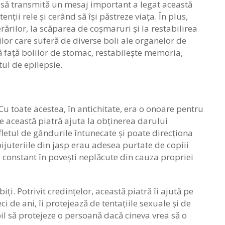
 să transmită un mesaj important a legat această
ții rele și cerând să își păstreze viața. În plus,
ărilor, la scăparea de coșmaruri și la restabilirea
or care suferă de diverse boli ale organelor de
că față bolilor de stomac, restabilește memoria,
tul de epilepsie.
Cu toate acestea, în antichitate, era o onoare pentru
e această piatră ajuta la obținerea darului
ufletul de gândurile întunecate și poate direcționa
ijuteriile din jasp erau adesea purtate de copiii
u constant în povești neplăcute din cauza propriei
ți. Potrivit credințelor, această piatră îi ajută pe
 de ani, îi protejează de tentațiile sexuale și de
bil să protejeze o persoană dacă cineva vrea să o