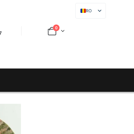
RO
RU
0
7