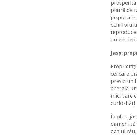
prosperita
piatră de r
jaspul are 
echilibrul
reproducere
ameliorează
Jasp: prop
Proprietăți
cei care p
previziunii
energia uma
mici care e
curiozități.
În plus, ja
oameni să p
ochiul rău.