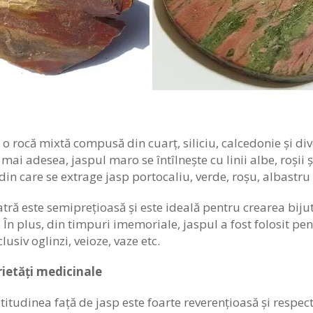
e o rocă mixtă compusă din cuarț, siliciu, calcedonie și d
l mai adesea, jaspul maro se întîlnește cu linii albe, roșii 
in care se extrage jasp portocaliu, verde, roșu, albastru ș
tră este semiprețioasă și este ideală pentru crearea biju
 În plus, din timpuri imemoriale, jaspul a fost folosit pen
clusiv oglinzi, veioze, vaze etc.
rietăți medicinale
atitudinea față de jasp este foarte reverențioasă și resp