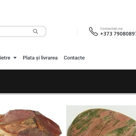
Contactaţi-ne:
+373 7908089
ietre
Plata și livrarea
Contacte