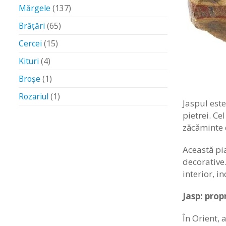
Mărgele
(137)
Brățări
(65)
Cercei
(15)
Kituri
(4)
Broșe
(1)
Rozariul
(1)
Jaspul est
pietrei. Ce
zăcăminte d
Această pia
decorative.
interior, in
Jasp: prop
În Orient, 