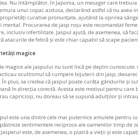
tea. Nu întâmplător, în Japonia, un mesager care trebuia
amura unui copac azdusa, declarând astfel că nu avea inten
proprietăți curative pronunțate, ajutând la oprirea sânger
ui mental. Procurarea de jasp roșu este recomandat femeil
, inclusiv infertilitate. Jaspul ajută, de asemenea, să fa
 atacurile de febră și este chiar capabil să scape pacien
rietăți magice
le magice ale jaspului nu sunt încă pe deplin cunoscute. 
racticau ocultismul să cumpere bijuterii din jasp, deoarec
. În plus, se credea că jaspul poate curăța gândurile și s
nă în direcția corectă. Acesta este motivul pentru care b
rau capricioși, nu doreau să se supună adulților și intra
spul este una dintre cele mai puternice amulete pentru iubi
ăstreze sentimentele reciproce ale oamenilor timp de zeci
 Jasperul este, de asemenea, o piatră a vieții și este capa