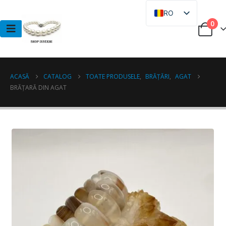
RO
0
RU
ACASĂ
CATALOG
TOATE PRODUSELE
,
BRĂȚĂRI
,
AGAT
BRĂȚARĂ DIN AGAT