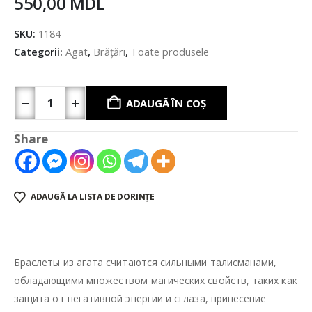
550,00
MDL
SKU:
1184
Categorii:
Agat
,
Brățări
,
Toate produsele
ADAUGĂ ÎN COȘ
Share
ADAUGĂ LA LISTA DE DORINȚE
Браслеты из агата считаются сильными талисманами,