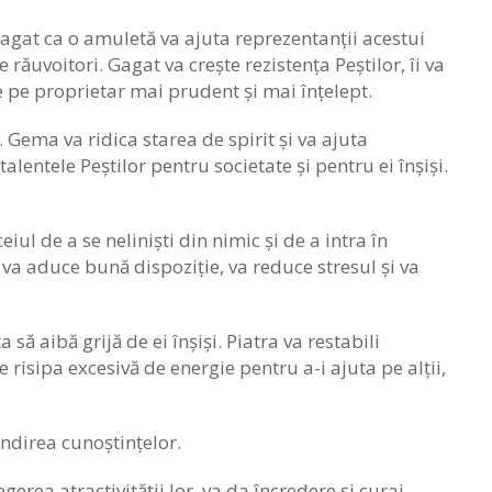
 Gagat ca o amuletă va ajuta reprezentanții acestui
 răuvoitori. Gagat va crește rezistența Peștilor, îi va
ce pe proprietar mai prudent și mai înțelept.
 Gema va ridica starea de spirit și va ajuta
alentele Peștilor pentru societate și pentru ei înșiși.
eiul de a se neliniști din nimic și de a intra în
, va aduce bună dispoziție, va reduce stresul și va
să aibă grijă de ei înșiși. Piatra va restabili
 risipa excesivă de energie pentru a-i ajuta pe alții,
ândirea cunoștințelor.
erea atractivității lor, va da încredere și curaj.