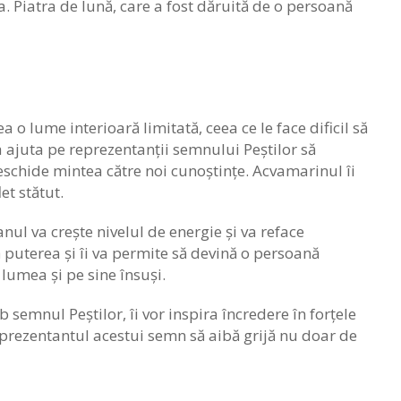
. Piatra de lună, care a fost dăruită de o persoană
 o lume interioară limitată, ceea ce le face dificil să
 ajuta pe reprezentanții semnului Peștilor să
 deschide mintea către noi cunoștințe. Acvamarinul îi
et stătut.
anul va crește nivelul de energie și va reface
ă puterea și îi va permite să devină o persoană
lumea și pe sine însuși.
 semnul Peștilor, îi vor inspira încredere în forțele
 reprezentantul acestui semn să aibă grijă nu doar de