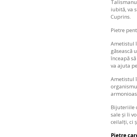
Talismanul 
iubită, va s
Cuprins.
Pietre pent
Ametistul î
găsească u
înceapă să 
va ajuta pe
Ametistul î
organismul.
armonioasă
Bijuteriile
sale și îi 
ceilalți, ci 
Pietre car