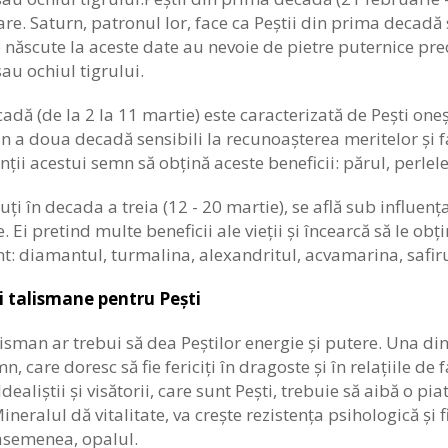
e. Saturn, patronul lor, face ca Peștii din prima decadă 
 născute la aceste date au nevoie de pietre puternice prec
au ochiul tigrului.
dă (de la 2 la 11 martie) este caracterizată de Pești onești
in a doua decadă sensibili la recunoașterea meritelor și 
ții acestui semn să obțină aceste beneficii: părul, perlele,
cuți în decada a treia (12 - 20 martie), se află sub influen
. Ei pretind multe beneficii ale vieții și încearcă să le ob
: diamantul, turmalina, alexandritul, acvamarina, safirul
i talismane pentru Pești
lisman ar trebui să dea Peștilor energie și putere. Una din
n, care doresc să fie fericiți în dragoste și în relațiile de
Idealiștii și visătorii, care sunt Pești, trebuie să aibă o pi
Mineralul dă vitalitate, va crește rezistența psihologică și f
 asemenea, opalul.