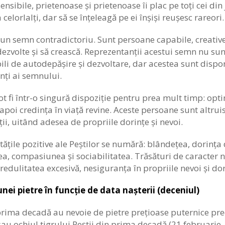
sensibile, prietenoase și prietenoase îi plac pe toți cei din
celorlalți, dar să se înțeleagă pe ei înșiși reușesc rareor
 un semn contradictoriu. Sunt persoane capabile, creative
dezvolte și să crească. Reprezentanții acestui semn nu sunt
li de autodepășire și dezvoltare, dar acestea sunt dispon
nți ai semnului.
ot fi într-o singură dispoziție pentru prea mult timp: opti
 apoi credința în viață revine. Aceste persoane sunt altrui
ții, uitând adesea de propriile dorințe și nevoi.
itățile pozitive ale Peștilor se numără: blândețea, dorința d
ea, compasiunea și sociabilitatea. Trăsături de caracter n
redulitatea excesivă, nesiguranța în propriile nevoi și dor
nei pietre în funcție de data nașterii (deceniul)
 prima decadă au nevoie de pietre prețioase puternice pre
au ochiul tigrului.Peștii din prima decadă (21 februarie -