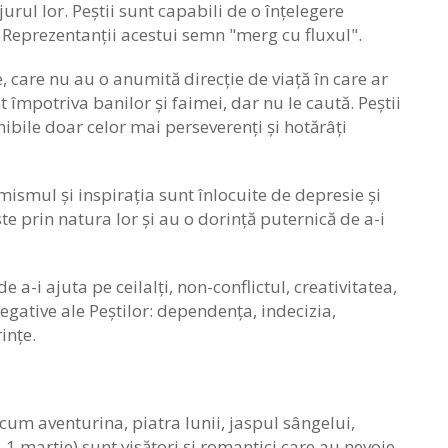
 jurul lor. Peștii sunt capabili de o înțelegere
i. Reprezentanții acestui semn "merg cu fluxul".
, care nu au o anumită direcție de viață în care ar
 împotriva banilor și faimei, dar nu le caută. Peștii
ibile doar celor mai perseverenți și hotărâți
mismul și inspirația sunt înlocuite de depresie și
ste prin natura lor și au o dorință puternică de a-i
e a-i ajuta pe ceilalți, non-conflictul, creativitatea,
egative ale Peștilor: dependența, indecizia,
ințe.
cum aventurina, piatra lunii, jaspul sângelui,
 1 martie) sunt visători și romantici care au nevoie