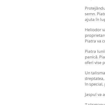
Protejându-
semn. Piatr
ajuta în lu
Heliodor va
proprietaru
Piatra va c
Piatra luni
panică. Pia
oferi vise 
Un talisman
dreptatea, 
în special,
Jaspul va 
Talismanul 