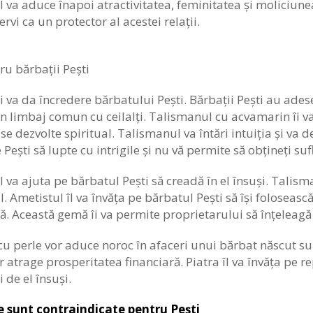
va aduce înapoi atractivitatea, feminitatea și moliciunea
ervi ca un protector al acestei relații.
ru bărbații Pești
i va da încredere bărbatului Pești. Bărbații Pești au adesea
n limbaj comun cu ceilalți. Talismanul cu acvamarin îi va
se dezvolte spiritual. Talismanul va întări intuiția și va
 Pești să lupte cu intrigile și nu vă permite să obțineți sufl
l va ajuta pe bărbatul Pești să creadă în el însuși. Talism
 Ametistul îl va învăța pe bărbatul Pești să își foloseasc
. Această gemă îi va permite proprietarului să înțeleagă 
 cu perle vor aduce noroc în afaceri unui bărbat născut sub
vor atrage prosperitatea financiară. Piatra îl va învăța pe
și de el însuși.
e sunt contraindicate pentru Pești