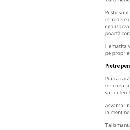
Peștii sunt
încredere î
egalizarea 
poartă cora
Hematita va
pe propriet
Pietre pen
Piatra rar
fericirea ș
va conferi 
Acvamarinul
la menține
Talismanul