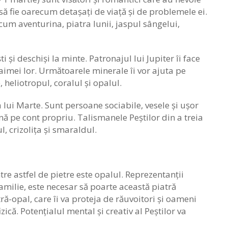
să fie oarecum detașați de viață și de problemele ei.
um aventurina, piatra lunii, jaspul sângelui,
 și deschiși la minte. Patronajul lui Jupiter îi face
faimei lor. Următoarele minerale îi vor ajuta pe
 heliotropul, coralul și opalul.
ța lui Marte. Sunt persoane sociabile, vesele și ușor
țină pe cont propriu. Talismanele Peștilor din a treia
, crizolița și smaraldul.
tre astfel de pietre este opalul. Reprezentanții
 familie, este necesar să poarte această piatră
atră-opal, care îi va proteja de răuvoitori și oameni
izică. Potențialul mental și creativ al Peștilor va