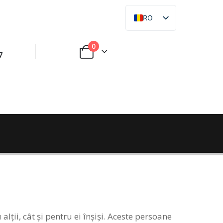
RO
RU
0
7
lții, cât și pentru ei înșiși. Aceste persoane