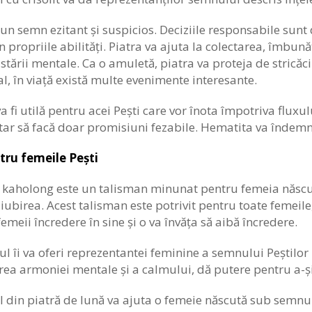
 un semn ezitant și suspicios. Deciziile responsabile sunt d
n propriile abilități. Piatra va ajuta la colectarea, îmbunăt
stării mentale. Ca o amuletă, piatra va proteja de stricăc
l, în viață există multe evenimente interesante.
 fi utilă pentru acei Pești care vor înota împotriva fluxului
ar să facă doar promisiuni fezabile. Hematita va îndemna l
tru femeile Pești
ă kaholong este un talisman minunat pentru femeia născu
i iubirea. Acest talisman este potrivit pentru toate femeile
femeii încredere în sine și o va învăța să aibă încredere.
 îi va oferi reprezentantei feminine a semnului Peștilor l
rea armoniei mentale și a calmului, dă putere pentru a-și
 din piatră de lună va ajuta o femeie născută sub semnul 