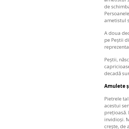
de schimbar
Persoanele
ametistul s
A doua deca
pe Peștii d
reprezentan
Peștii, năs
capricioase
decadă sunt
Amulete ș
Pietrele ta
acestui sem
prețioasă. 
invidioși. 
crește, de