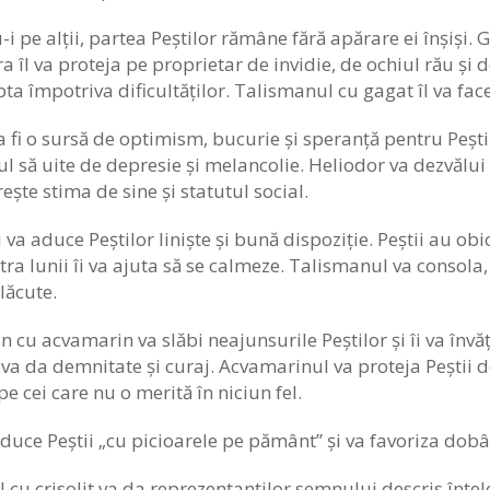
i pe alții, partea Peștilor rămâne fără apărare ei înșiși.
a îl va proteja pe proprietar de invidie, de ochiul rău și de
pta împotriva dificultăților. Talismanul cu gagat îl va fa
 fi o sursă de optimism, bucurie și speranță pentru Pești.
l să uite de depresie și melancolie. Heliodor va dezvălui t
rește stima de sine și statutul social.
i va aduce Peștilor liniște și bună dispoziție. Peștii au obic
tra lunii îi va ajuta să se calmeze. Talismanul va consola
plăcute.
 cu acvamarin va slăbi neajunsurile Peștilor și îi va învăța 
va da demnitate și curaj. Acvamarinul va proteja Peștii de
 pe cei care nu o merită în niciun fel.
aduce Peștii „cu picioarele pe pământ” și va favoriza dob
cu crisolit va da reprezentanților semnului descris înțeleg