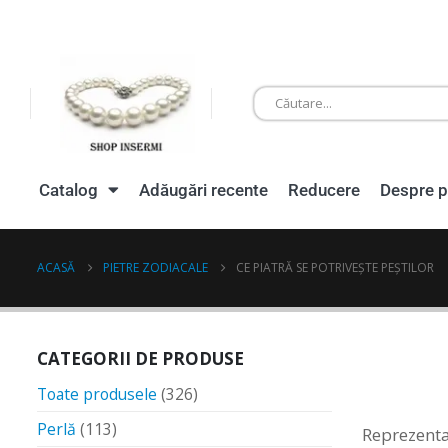
Catalog
Adăugări recente
Reducere
Despre p
ACASĂ
PIETRE ZODIACALE
CE PIATRĂ SE POTRIVEȘTE PEȘTILOR
CATEGORII DE PRODUSE
Toate produsele
(326)
Perlă
(113)
Reprezentan