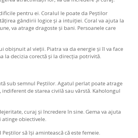
ificile pentru ei. Coralul le poate da Peștilor
ățirea gândirii logice și a intuiției. Coral va ajuta la
iune, va atrage dragoste și bani. Persoanele care
 obișnuit al vieții. Piatra va da energie și îl va face
a decizia corectă și la direcția potrivită.
tă sub semnul Peștilor. Agatul perlat poate atrage
, indiferent de starea civilă sau vârstă. Kaholongul
ejeritate, curaj și încredere în sine. Gema va ajuta
 atinge obiectivele.
Peștilor să își amintească că este femeie.