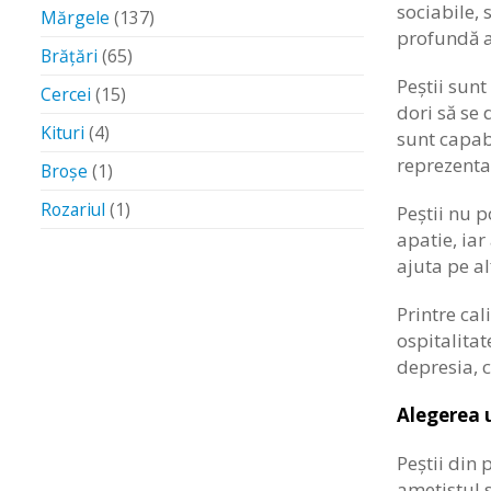
sociabile, 
Mărgele
(137)
profundă a 
Brățări
(65)
Peștii sunt
Cercei
(15)
dori să se 
Kituri
(4)
sunt capabi
reprezenta
Broșe
(1)
Rozariul
(1)
Peștii nu p
apatie, iar
ajuta pe al
Printre cal
ospitalitat
depresia, c
Alegerea u
Peștii din
ametistul s