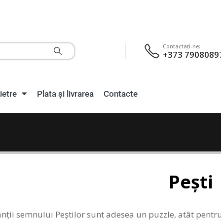
Contactaţi-ne:
+373 7908089
ietre
Plata și livrarea
Contacte
Pești
ții semnului Peștilor sunt adesea un puzzle, atât pentru a