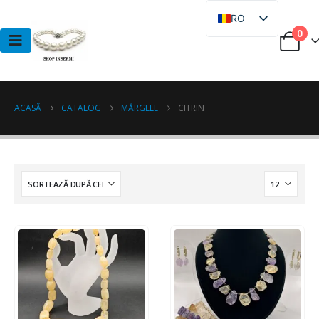
RO
0
RU
ACASĂ
CATALOG
MĂRGELE
CITRIN