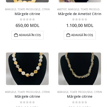
MĂRGELE
,
TOATE PRODUSELE
,
CITRIN
AMETIST
,
MĂRGELE
,
TOATE PRODUSELE
,
C
Mărgele citrine
Mărgele de Ametist Citrin
0
din 5
0
din 5
650,00
MDL
1.100,00
MDL
ADAUGĂ ÎN COȘ
ADAUGĂ ÎN COȘ
MĂRGELE
,
TOATE PRODUSELE
,
CITRIN
MĂRGELE
,
TOATE PRODUSELE
,
CITRIN
Mărgele citrine
Mărgele citrine