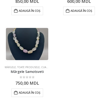
0
din 5
0
din 5
850,00
MDL
600,00
MDL
ADAUGĂ ÎN COȘ
ADAUGĂ ÎN COȘ
MĂRGELE
,
TOATE PRODUSELE
,
CUARȚ
,
PIETRE PREȚIOASE
,
CITRIN
Mărgele Samotsveti
0
din 5
750,00
MDL
ADAUGĂ ÎN COȘ